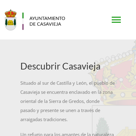
Saltar
al
contenido
Togg
Navi
PORTADA
Descubrir Casavieja
AYUNTAMIENTO
Situado al sur de Castilla y León, el pueblo de
MUNICIPIO
Casavieja se encuentra enclavado en la zona
oriental de la Sierra de Gredos, donde
TURISMO
pasado y presente se unen a través de
arraigadas tradiciones.
SERVICIOS
Un refugio para los amantes de la naturaleza