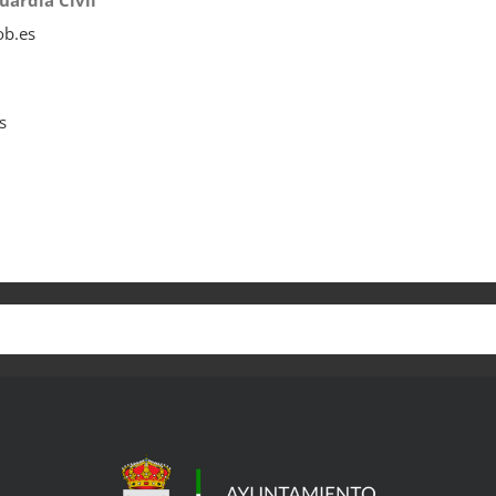
uardia Civil
ob.es
s