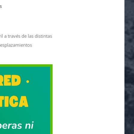
s
 a través de las distintas
 desplazamientos