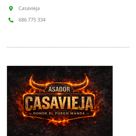
Casavieja
686 775 334