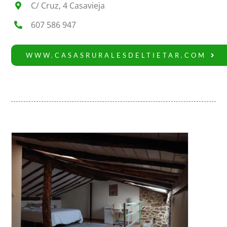
C/ Cruz, 4 Casavieja
607 586 947
WWW.CASASRURALESDELTIETAR.COM