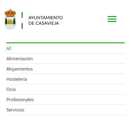
Saltar
al
contenido
Togg
Navi
PORTADA
All
Alimentación
AYUNTAMIENTO
Alojamientos
Hostelería
MUNICIPIO
Ocio
Profesionales
TURISMO
Servicios
SERVICIOS