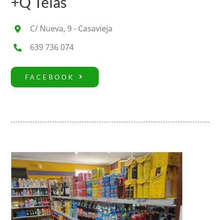
+Q Telas
C/ Nueva, 9 - Casavieja
639 736 074
FACEBOOK