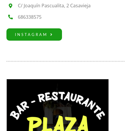
C/ Joaquín Pascualita, 2 Casavieja
686338575
INSTAGRAM