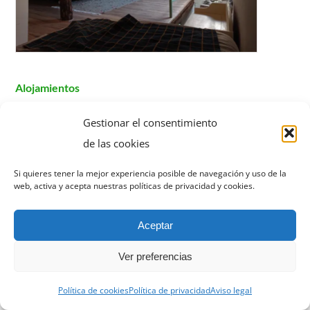
Alojamientos
Casa Pozo Tarama
Gestionar el consentimiento
de las cookies
Casa Pozo Tarama es una auténtica casa tradicional,
Si quieres tener la mejor experiencia posible de navegación y uso de la
rehabilitada manteniendo su estructura de piedra y
web, activa y acepta nuestras políticas de privacidad y cookies.
madera original, de más de 150 años, pero reformada
para disfrutar de la mayor comodidad.
Aceptar
La casa se encuentra en el centro del pueblo, con el
Ver preferencias
comercio y ocio local sin necesidad de utilizar el coche.
Política de cookies
Política de privacidad
Aviso legal
Además, el pueblo se encuentra en un entorno natural de