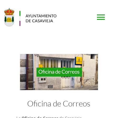
Saltar
al
contenido
Togg
Navi
PORTADA
AYUNTAMIENTO
MUNICIPIO
TURISMO
Oficina de Correos
SERVICIOS
La
Oficina
de
Correos
de Casavieja