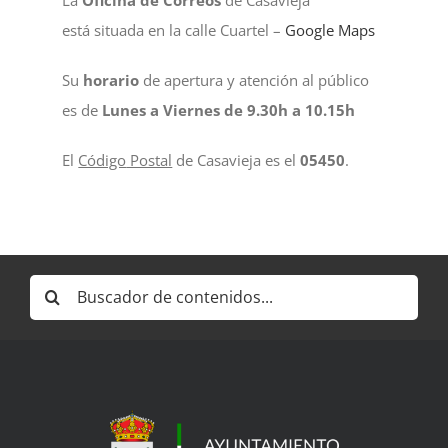
está
situada en la calle Cuartel –
Google Maps
NOTICIAS
Su
horario
de
apertura
y
atención
al
público
es de
Lunes
a
Viernes
de
9.30h
a
10.15h
ACTIVIDADES
El
Código
Postal
de
Casavieja
es
el
05450
.
MULTIMEDIA
SEDE ELECTRÓNICA
Buscar:
CONTACTO