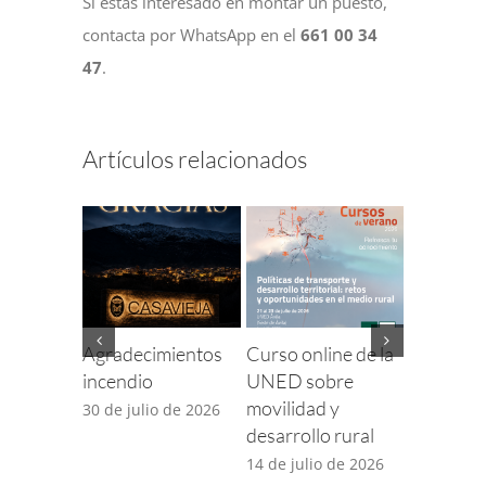
Si estás interesado en montar un puesto,
contacta por WhatsApp en el
661 00 34
47
.
Artículos relacionados
Agradecimientos
Curso online de la
Finaliza e
incendio
UNED sobre
para com
movilidad y
incidenci
30 de julio de 2026
desarrollo rural
TDT por 
desplieg
14 de julio de 2026