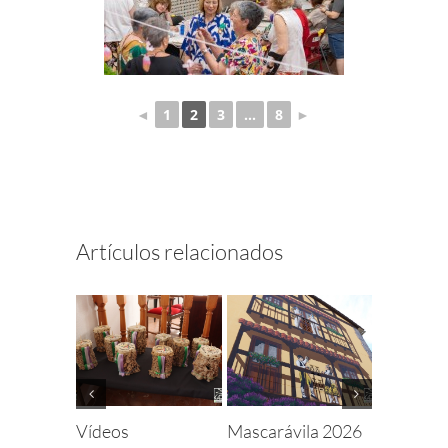
◄
1
2
3
...
8
►
Artículos relacionados
Vídeos
Mascarávila 2026
Martes C