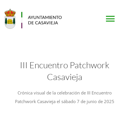
Saltar
al
contenido
Togg
Navi
PORTADA
III Encuentro Patchwork
AYUNTAMIENTO
Casavieja
MUNICIPIO
Crónica visual de la celebración de III Encuentro
Patchwork Casavieja el sábado 7 de junio de 2025
TURISMO
SERVICIOS