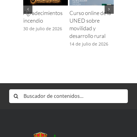
Agradecimientos
Curso online de la
Finaliza e
incendio
UNED sobre
para com
movilidad y
incidenci
30 de julio de 2026
desarrollo rural
TDT por 
desplieg
14 de julio de 2026
5G
14 de juli
Buscar: