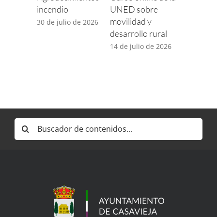
incendio
UNED sobre
para com
movilidad y
incidenci
30 de julio de 2026
desarrollo rural
TDT por 
desplieg
14 de julio de 2026
5G
14 de juli
Buscar: