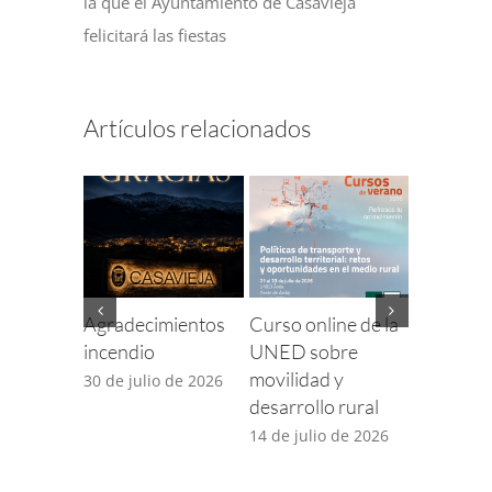
la que el Ayuntamiento de Casavieja
felicitará las fiestas
Artículos relacionados
Agradecimientos
Curso online de la
Finaliza e
incendio
UNED sobre
para com
movilidad y
incidenci
30 de julio de 2026
desarrollo rural
TDT por 
desplieg
14 de julio de 2026
5G
14 de juli