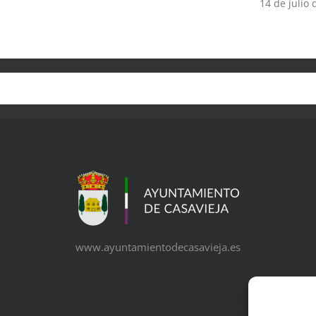
14 de julio
www.ayuntamientodecasavieja.es