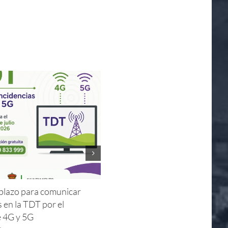
l plazo para comunicar
Horarios de apertura y visitas
s en la TDT por el
guiadas Iglesia – Verano 2026
e 4G y 5G
8 de julio de 2026