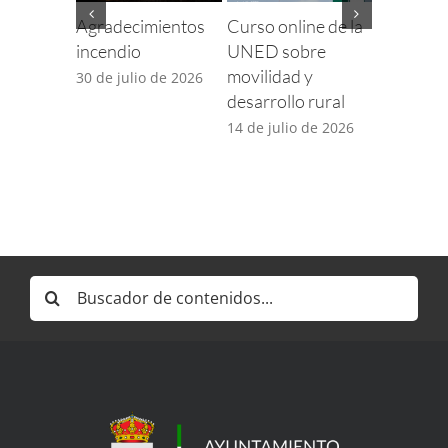
Agradecimientos
Curso online de la
Finaliza e
incendio
UNED sobre
para com
movilidad y
incidenci
30 de julio de 2026
desarrollo rural
TDT por 
desplieg
14 de julio de 2026
5G
14 de juli
Buscar: