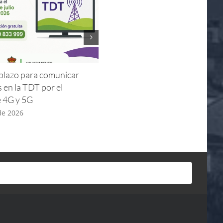
l plazo para comunicar
Horarios de apertura y visitas
s en la TDT por el
guiadas Iglesia – Verano 2026
e 4G y 5G
8 de julio de 2026
 de 2026