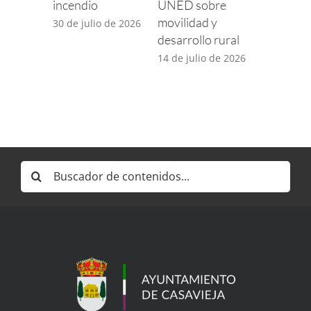
incendio
UNED sobre
para com
movilidad y
incidenci
30 de julio de 2026
desarrollo rural
TDT por 
desplieg
14 de julio de 2026
5G
14 de juli
Buscar: