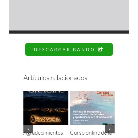
DESCARGAR BANDO
Artículos relacionados
Agradecimientos
Curso online de la
Finaliza e