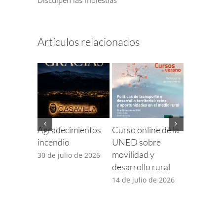
Artículos relacionados
Agradecimientos
Curso online de la
Finaliza e
incendio
UNED sobre
para com
movilidad y
incidenci
30 de julio de 2026
desarrollo rural
TDT por 
desplieg
14 de julio de 2026
5G
14 de juli