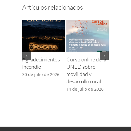
Artículos relacionados
Agradecimientos
Curso online de la
Finaliza e
incendio
UNED sobre
para com
movilidad y
incidenci
30 de julio de 2026
desarrollo rural
TDT por 
desplieg
14 de julio de 2026
5G
14 de juli