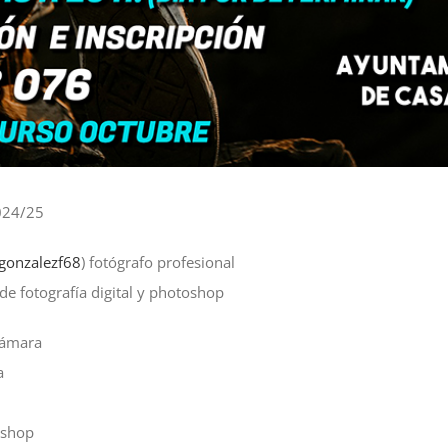
2024/25
gonzalezf68
) fotógrafo profesional
e fotografía digital y photoshop
cámara
a
oshop