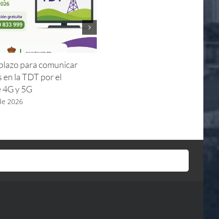
l plazo para comunicar
Horarios de apertura y visitas
s en la TDT por el
guiadas Iglesia – Verano 2026
e 4G y 5G
8 de julio de 2026
 de 2026