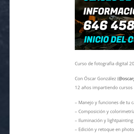
Curso de fotografía digital 
Con Óscar González (
@oscar
12 años impartiendo cursos d
– Manejo y funciones de tu 
– Composición y colorimetrí
– Iluminación y lightpainting
– Edición y retoque en phot