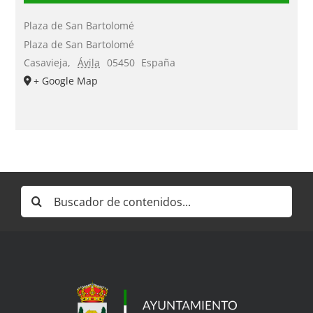
Plaza de San Bartolomé
Plaza de San Bartolomé
Casavieja
,
Ávila
05450
España
+ Google Map
Buscar: