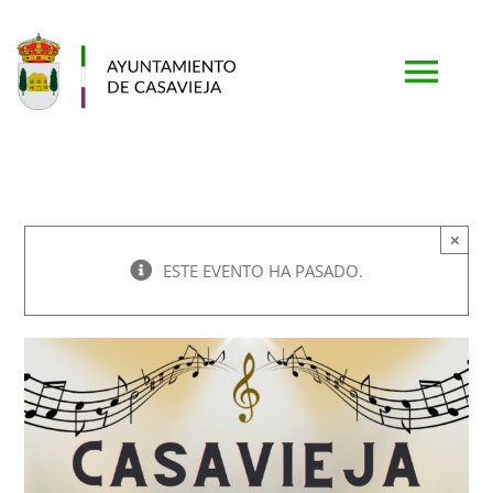
Saltar
al
contenido
Togg
Navi
PORTADA
×
AYUNTAMIENTO
ESTE EVENTO HA PASADO.
MUNICIPIO
TURISMO
SERVICIOS