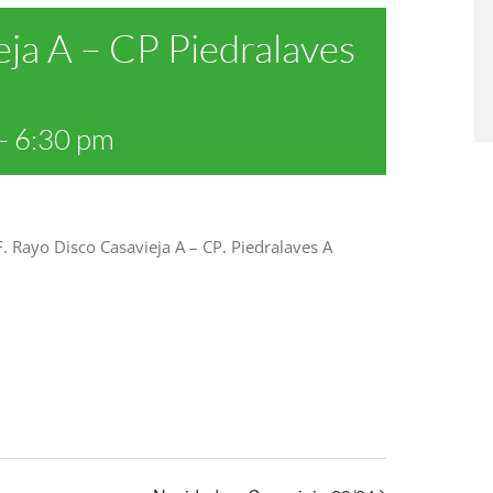
ja A – CP Piedralaves
-
6:30 pm
F. Rayo Disco Casavieja A – CP. Piedralaves A