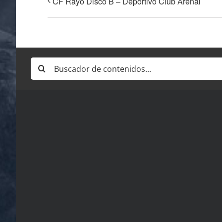
CF Rayo Disco B – Deportivo Club Arenal
Buscar: