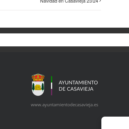
Navidad en Casavieja 23/24
www.ayuntamientodecasavieja.es