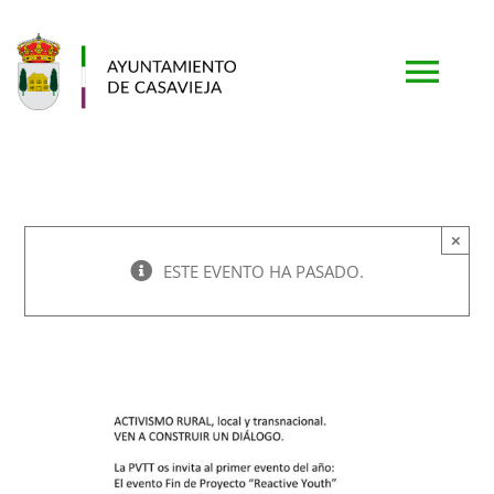
Saltar
al
contenido
Togg
Navi
PORTADA
×
AYUNTAMIENTO
ESTE EVENTO HA PASADO.
MUNICIPIO
TURISMO
SERVICIOS