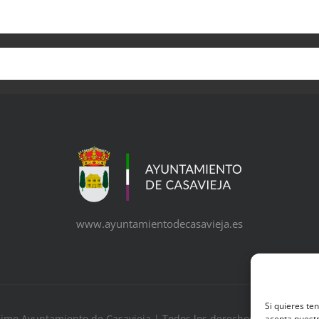
www.ayuntamientodecasavieja.es
Si quieres te
simo Ayuntamiento de Casavieja | Todos los derechos reservados 
acepta nuestr