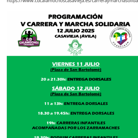
https://www.cdcalamochoscasavieja.es/carreraymarchasolida