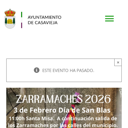
Saltar
al
contenido
Togg
Navi
PORTADA
×
AYUNTAMIENTO
ESTE EVENTO HA PASADO.
MUNICIPIO
TURISMO
SERVICIOS