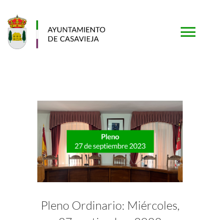
Saltar
al
contenido
Togg
Navi
PORTADA
AYUNTAMIENTO
MUNICIPIO
TURISMO
Pleno Ordinario: Miércoles,
SERVICIOS