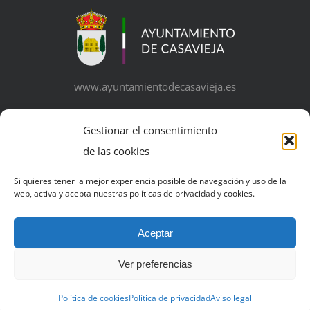
www.ayuntamientodecasavieja.es
Gestionar el consentimiento
de las cookies
© Copyright 2026 | Excelentísimo Ayuntamiento de
Si quieres tener la mejor experiencia posible de navegación y uso de la
web, activa y acepta nuestras políticas de privacidad y cookies.
Casavieja | Todos los derechos reservados | Powered by
Business+ Media
Aceptar
Ver preferencias
Política de cookies
Política de privacidad
Aviso legal