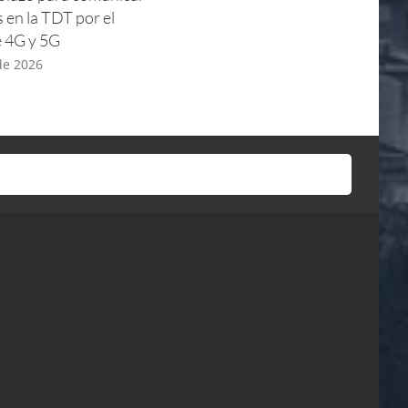
s en la TDT por el
guiadas Iglesia – Verano 2026
e 4G y 5G
8 de julio de 2026
 de 2026