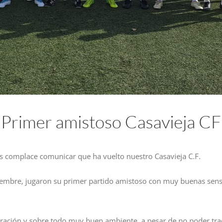
Primer amistoso Casavieja CF
 complace comunicar que ha vuelto nuestro Casavieja C.F.
iembre, jugaron su primer partido amistoso con muy buenas sen
ción y sobre todo muy buen ambiente, a pesar de no poder traer