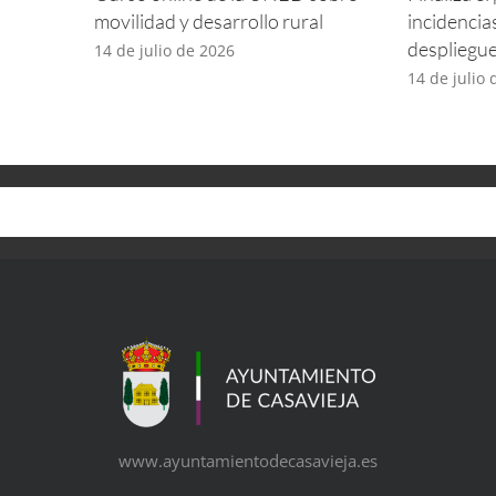
movilidad y desarrollo rural
incidencia
despliegu
14 de julio de 2026
14 de julio
www.ayuntamientodecasavieja.es