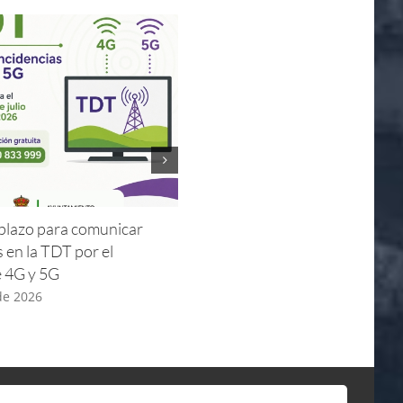
l plazo para comunicar
Horarios de apertura y visitas
s en la TDT por el
guiadas Iglesia – Verano 2026
e 4G y 5G
8 de julio de 2026
 de 2026