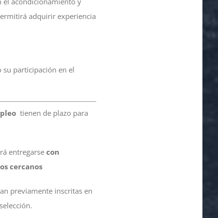
en el acondicionamiento y
permitirá adquirir experiencia
o su participación en el
mpleo
tienen de plazo para
erá entregarse
con
os cercanos
an previamente inscritas en
selección.