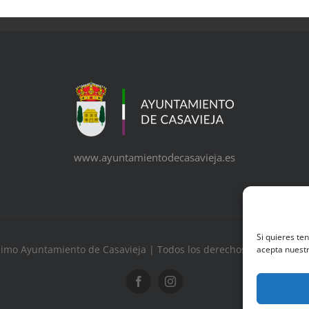
www.ayuntamientodecasavieja.es
Si quieres te
simo Ayuntamiento de Casavieja | Todos los derechos reservados 
acepta nuestr