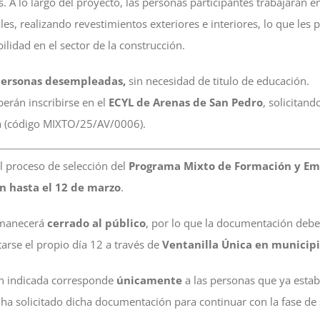
s. A lo largo del proyecto, las personas participantes trabajarán 
es, realizando revestimientos exteriores e interiores, lo que les 
lidad en el sector de la construcción.
ersonas desempleadas,
sin necesidad de titulo de educación.
erán inscribirse en el
ECYL de Arenas de San Pedro
, solicitand
a (código MIXTO/25/AV/0006).
l proceso de selección del
Programa Mixto de Formación y E
n hasta el 12 de marzo
.
rmanecerá
cerrado al público
, por lo que la documentación deb
arse el propio día 12 a través de
Ventanilla Única en municipi
n indicada corresponde
únicamente
a las personas que ya estab
s ha solicitado dicha documentación para continuar con la fase de 