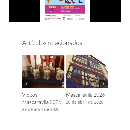
NOTICIAS
ACTIVIDADES
Artículos relacionados
MULTIMEDIA
SEDE ELECTRÓNICA
CONTACTO
Vídeos
Mascarávila 2026
Martes C
Mascarávila 2026
2026
20 de abril de 2026
29 de abril de 2026
24 de febr
2026