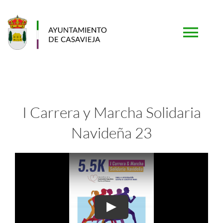
Saltar
al
contenido
Togg
Navi
PORTADA
I Carrera y Marcha Solidaria
AYUNTAMIENTO
Navideña 23
MUNICIPIO
TURISMO
SERVICIOS