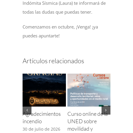
Indómita Sísmica (Laura) te informará de
todas las dudas que puedas tener.
Comenzamos en octubre, ¡Venga! ¡ya
puedes apuntarte!
Artículos relacionados
Agradecimientos
Curso online de la
Finaliza e
incendio
UNED sobre
para com
movilidad y
incidenci
30 de julio de 2026