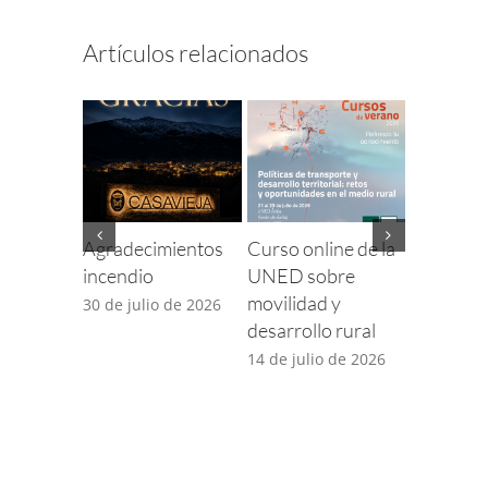
Artículos relacionados
Agradecimientos
Curso online de la
Finaliza e
incendio
UNED sobre
para com
movilidad y
incidenci
30 de julio de 2026
desarrollo rural
TDT por 
desplieg
14 de julio de 2026
5G
14 de juli