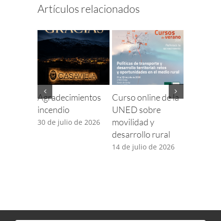
Artículos relacionados
Agradecimientos
Curso online de la
Finaliza e
incendio
UNED sobre
para com
movilidad y
incidenci
30 de julio de 2026
desarrollo rural
TDT por 
desplieg
14 de julio de 2026
5G
14 de juli