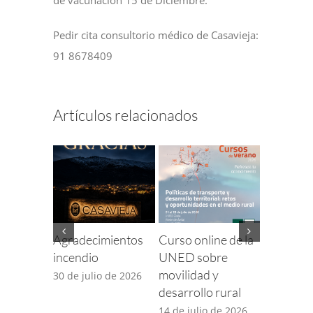
Pedir cita consultorio médico de Casavieja:
91 8678409
Artículos relacionados
Agradecimientos
Curso online de la
Finaliza e
incendio
UNED sobre
para com
movilidad y
incidenci
30 de julio de 2026
desarrollo rural
TDT por 
desplieg
14 de julio de 2026