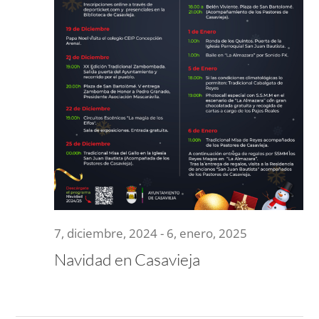
de
2024
Event
NOTICIAS
ACTIVIDADES
MULTIMEDIA
SEDE ELECTRÓNICA
CONTACTO
7, diciembre, 2024
-
6, enero, 2025
Navidad en Casavieja