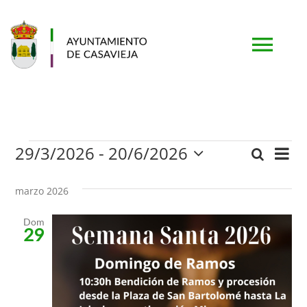
Saltar
al
contenido
Togg
Navi
PORTADA
29/3/2026
 - 
20/6/2026
Eventos
Nav
Buscar
AYUNTAMIENTO
Naveg
Lista
Selecciona
de
la
de
marzo 2026
vis
fecha.
MUNICIPIO
búsqu
de
Dom
29
Eve
y
TURISMO
vistas
SERVICIOS