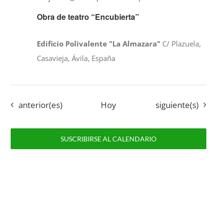
Obra de teatro “Encubierta”
Edificio Polivalente "La Almazara"
C/ Plazuela,
Casavieja, Ávila, España
Eventos
Eventos
anterior(es)
Hoy
siguiente(s)
SUSCRIBIRSE AL CALENDARIO