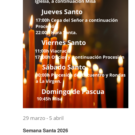
de
Event
NOTICIAS
ACTIVIDADES
MULTIMEDIA
SEDE ELECTRÓNICA
CONTACTO
29 marzo
-
5 abril
Semana Santa 2026