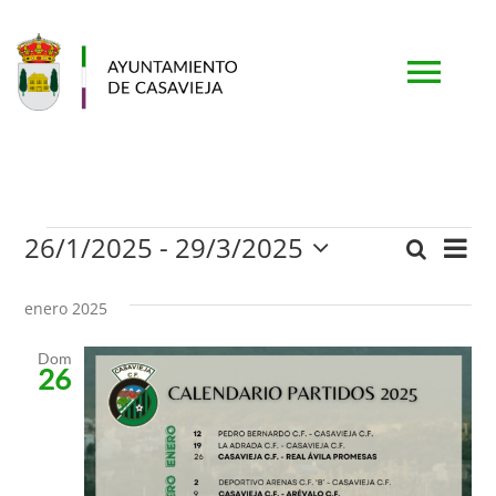
Saltar
al
contenido
Togg
Navi
PORTADA
26/1/2025
 - 
29/3/2025
Eventos
Nav
Buscar
AYUNTAMIENTO
Naveg
Lista
Selecciona
de
la
de
enero 2025
vis
fecha.
MUNICIPIO
búsqu
de
Dom
26
Eve
y
TURISMO
vistas
SERVICIOS