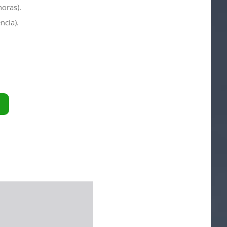
horas).
ncia).