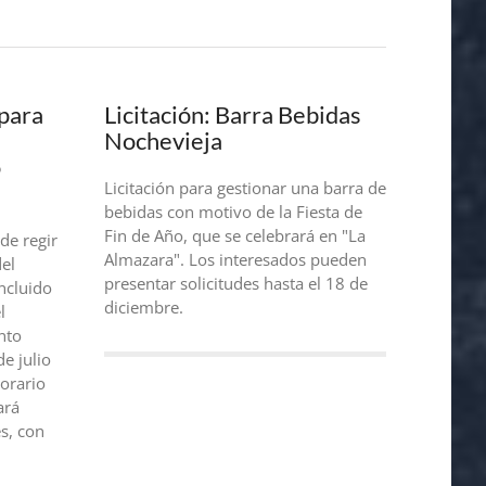
 para
Licitación: Barra Bebidas
Nochevieja
o
Licitación para gestionar una barra de
bebidas con motivo de la Fiesta de
Fin de Año, que se celebrará en "La
de regir
Almazara". Los interesados pueden
del
presentar solicitudes hasta el 18 de
ncluido
diciembre.
l
nto
e julio
orario
ará
es, con