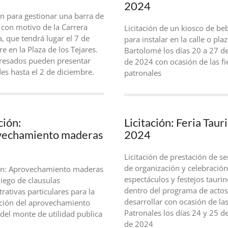
2024
ón para gestionar una barra de
 con motivo de la Carrera
Licitación de un kiosco de be
a, que tendrá lugar el 7 de
para instalar en la calle o pla
e en la Plaza de los Tejares.
Bartolomé los días 20 a 27 d
eresados pueden presentar
de 2024 con ocasión de las fi
des hasta el 2 de diciembre.
patronales
ción:
Licitación: Feria Taur
vechamiento maderas
2024
Licitación de prestación de se
de organización y celebración
ión: Aprovechamiento maderas
espectáculos y festejos taurin
iego de clausulas
dentro del programa de actos
rativas particulares para la
desarrollar con ocasión de las
ción del aprovechamiento
Patronales los días 24 y 25 d
 del monte de utilidad publica
de 2024