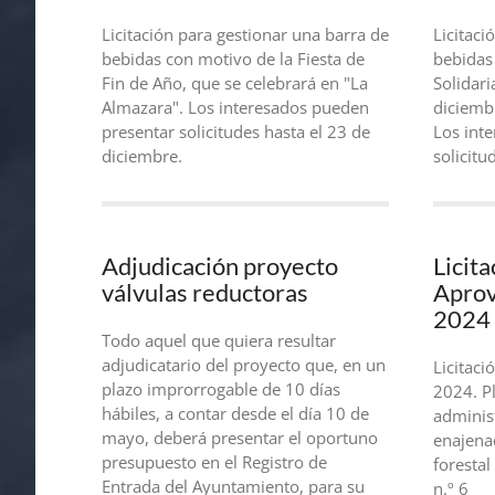
Licitación para gestionar una barra de
Licitaci
bebidas con motivo de la Fiesta de
bebidas
Fin de Año, que se celebrará en "La
Solidari
Almazara". Los interesados pueden
diciembr
presentar solicitudes hasta el 23 de
Los int
diciembre.
solicitu
Adjudicación proyecto
Licita
válvulas reductoras
Apro
2024
Todo aquel que quiera resultar
adjudicatario del proyecto que, en un
Licitac
plazo improrrogable de 10 días
2024. Pl
hábiles, a contar desde el día 10 de
administ
mayo, deberá presentar el oportuno
enajena
presupuesto en el Registro de
forestal
Entrada del Ayuntamiento, para su
n.º 6