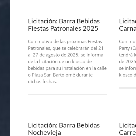
Licitación: Barra Bebidas
Licit
Fiestas Patronales 2025
Carna
Con motivo de las próximas Fiestas
Con mot
Patronales, que se celebrarán del 21
Party (C
al 27 de agosto de 2025, se informa
tendrá 
de la licitación de un kiosco de
de 2025
bebidas para su instalación en la calle
se infor
o Plaza San Bartolomé durante
kiosco 
dichas fechas.
Licitación: Barra Bebidas
Licit
Nochevieja
Carre